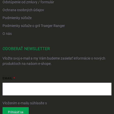
Odstúpenie od zmluvy / formulár
Ochrana osobných údajov
Podmienky súťaže
Podmienky súťaže o gril Traeger Ranger
O nás
ODOBERAŤ NEWSLETTER
Vložte svoj e-mail a my Vám budeme zasielať informácie o nových
produktoch na našom e-shope.
EMAIL
Vložením e-mailu súhlasíte s
podmienkami ochrany osobných údajov
Prihlásiť sa