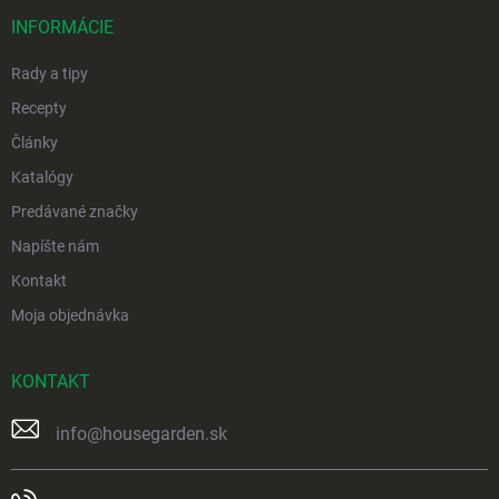
t
i
INFORMÁCIE
e
Rady a tipy
Recepty
Články
Katalógy
Predávané značky
Napíšte nám
Kontakt
Moja objednávka
KONTAKT
info
@
housegarden.sk