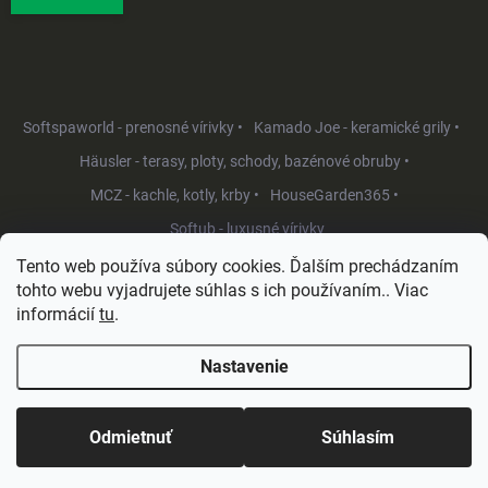
Softspaworld - prenosné vírivky •
Kamado Joe - keramické grily •
Häusler - terasy, ploty, schody, bazénové obruby •
MCZ - kachle, kotly, krby •
HouseGarden365 •
Softub - luxusné vírivky
Tento web používa súbory cookies. Ďalším prechádzaním
tohto webu vyjadrujete súhlas s ich používaním.. Viac
informácií
tu
.
Nastavenie
Copyright 2026
HouseGarden.sk
. Všetky práva vyhradené.
Upraviť
nastavenie cookies
Odmietnuť
Súhlasím
Vytvoril Shoptet