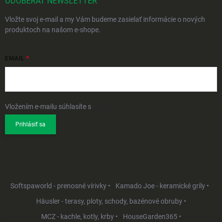
ODOBERAŤ NEWSLETTER
Vložte svoj e-mail a my Vám budeme zasielať informácie o nových
produktoch na našom e-shope.
EMAIL
Vložením e-mailu súhlasíte s
podmienkami ochrany osobných údajov
Prihlásiť sa
Softspaworld - prenosné vírivky •
Kamado Joe - keramické grily •
Häusler - terasy, ploty, schody, bazénové obruby •
MCZ - kachle, kotly, krby •
HouseGarden365 •