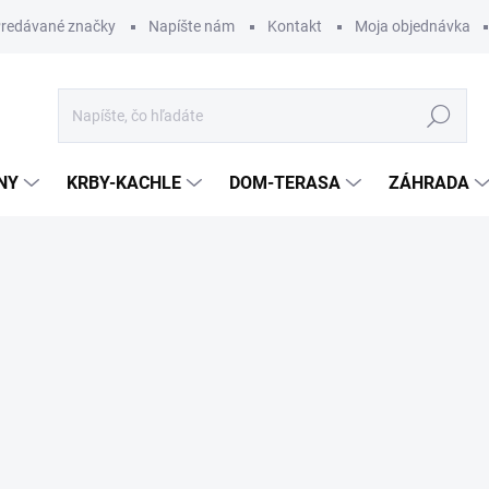
redávané značky
Napíšte nám
Kontakt
Moja objednávka
Hľadať
NY
KRBY-KACHLE
DOM-TERASA
ZÁHRADA