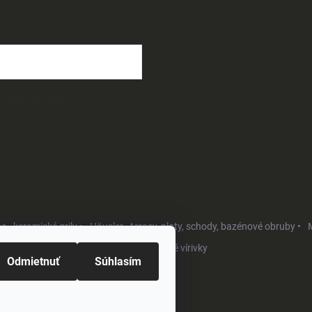
osobných údajov
- keramické grily •
Häusler - terasy, ploty, schody, bazénové obruby •
M
Softub - luxusné vírivky
Odmietnuť
Súhlasím