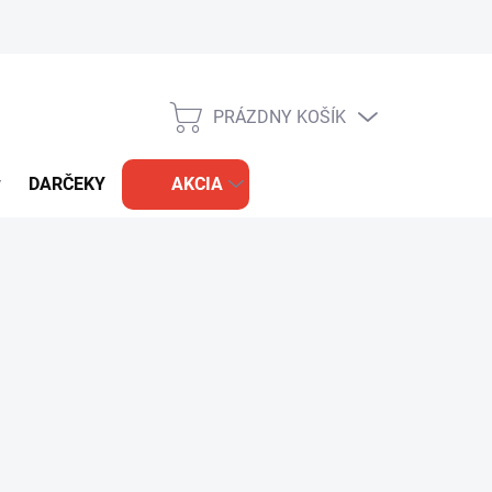
PRÁZDNY KOŠÍK
NÁKUPNÝ
KOŠÍK
DARČEKY
AKCIA