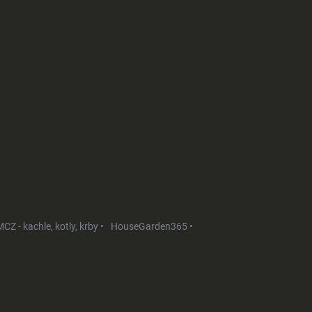
CZ - kachle, kotly, krby •
HouseGarden365 •