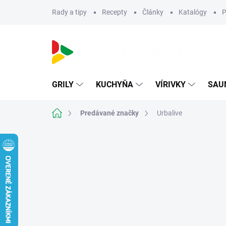
Prejsť
Rady a tipy
Recepty
Články
Katalógy
P
na
obsah
GRILY
KUCHYŇA
VÍRIVKY
SAU
Domov
Predávané značky
Urbalive