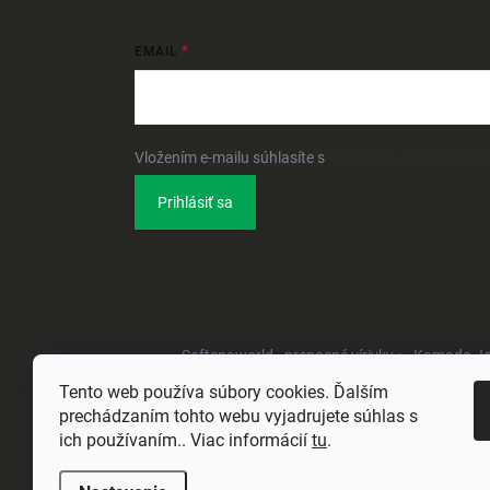
EMAIL
Vložením e-mailu súhlasíte s
podmienkami ochrany 
Prihlásiť sa
Softspaworld - prenosné vírivky •
Kamado Joe 
Tento web používa súbory cookies. Ďalším
prechádzaním tohto webu vyjadrujete súhlas s
ich používaním.. Viac informácií
tu
.