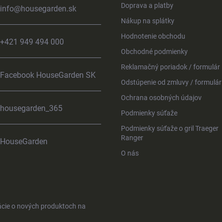
Doprava a platby
info
@
housegarden.sk
Nákup na splátky
Hodnotenie obchodu
+421 949 494 000
Obchodné podmienky
Reklamačný poriadok / formulár
Facebook HouseGarden SK
Odstúpenie od zmluvy / formulár
Ochrana osobných údajov
housegarden_365
Podmienky súťaže
Podmienky súťaže o gril Traeger
Ranger
HouseGarden
O nás
ácie o nových produktoch na