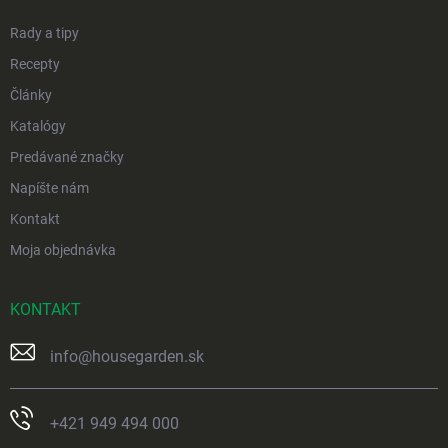
e
Rady a tipy
Recepty
Články
Katalógy
Predávané značky
Napíšte nám
Kontakt
Moja objednávka
KONTAKT
info
@
housegarden.sk
+421 949 494 000