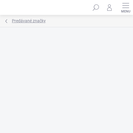
Prejsť
na
obsah
Predávané značky