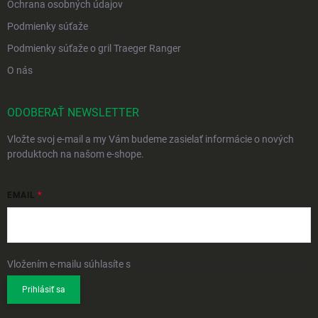
Ochrana osobných údajov
Podmienky súťaže
Podmienky súťaže o gril Traeger Ranger
O nás
ODOBERAŤ NEWSLETTER
Vložte svoj e-mail a my Vám budeme zasielať informácie o nových
produktoch na našom e-shope.
EMAIL
Vložením e-mailu súhlasíte s
podmienkami ochrany osobných údajov
Prihlásiť sa