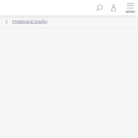
Prejsť
na
obsah
Predávané značky