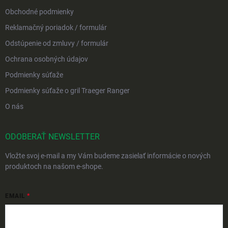
Obchodné podmienky
Reklamačný poriadok / formulár
Odstúpenie od zmluvy / formulár
Ochrana osobných údajov
Podmienky súťaže
Podmienky súťaže o gril Traeger Ranger
O nás
ODOBERAŤ NEWSLETTER
Vložte svoj e-mail a my Vám budeme zasielať informácie o nových
produktoch na našom e-shope.
EMAIL