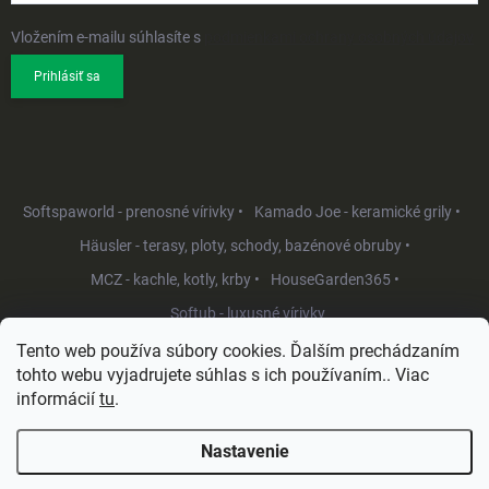
Vložením e-mailu súhlasíte s
podmienkami ochrany osobných údajov
Prihlásiť sa
Softspaworld - prenosné vírivky •
Kamado Joe - keramické grily •
Häusler - terasy, ploty, schody, bazénové obruby •
MCZ - kachle, kotly, krby •
HouseGarden365 •
Softub - luxusné vírivky
Tento web používa súbory cookies. Ďalším prechádzaním
tohto webu vyjadrujete súhlas s ich používaním.. Viac
informácií
tu
.
Nastavenie