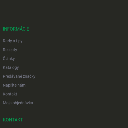
á
p
ä
t
i
INFORMÁCIE
e
Rady a tipy
Recepty
Články
Katalógy
Predávané značky
Napíšte nám
Kontakt
Moja objednávka
KONTAKT