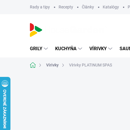
Prejsť
Rady a tipy
Recepty
Články
Katalógy
P
na
obsah
GRILY
KUCHYŇA
VÍRIVKY
SAU
Domov
Vírivky
Vírivky PLATINUM SPAS