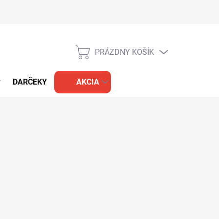
PRÁZDNY KOŠÍK
NÁKUPNÝ
KOŠÍK
DARČEKY
AKCIA