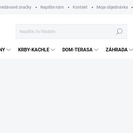
redávané značky
Napíšte nám
Kontakt
Moja objednávka
Hľadať
NY
KRBY-KACHLE
DOM-TERASA
ZÁHRADA