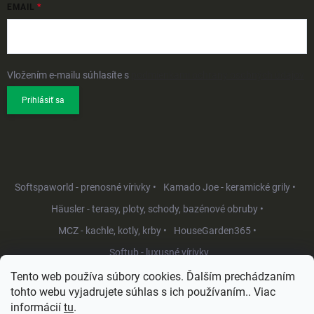
EMAIL
Vložením e-mailu súhlasíte s
podmienkami ochrany osobných údajov
Prihlásiť sa
Softspaworld - prenosné vírivky •
Kamado Joe - keramické grily •
Häusler - terasy, ploty, schody, bazénové obruby •
MCZ - kachle, kotly, krby •
HouseGarden365 •
Softub - luxusné vírivky
Tento web používa súbory cookies. Ďalším prechádzaním
tohto webu vyjadrujete súhlas s ich používaním.. Viac
informácií
tu
.