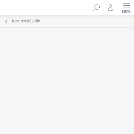
Prejsť
na
obsah
Keramické grily