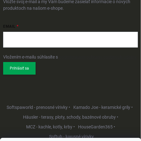
Vložte svoj e-mail a my Vám budeme zasielať informácie o nových
produktoch na našom e-shope.
EMAIL
Vložením e-mailu súhlasíte s
podmienkami ochrany osobných údajov
Prihlásiť sa
Softspaworld - prenosné vírivky •
Kamado Joe - keramické grily •
Häusler - terasy, ploty, schody, bazénové obruby •
MCZ - kachle, kotly, krby •
HouseGarden365 •
Softub - luxusné vírivky