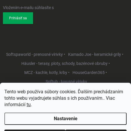
Vložením e-mailu súhlasíte s
podmienkami ochrany osobných údajov
Prihlásiť sa
Softspaworld - prenosné vírivky •
Kamado Joe - keramické grily •
Häusler - terasy, ploty, schody, bazénové obruby •
MCZ - kachle, kotly, krby •
HouseGarden365 •
Softub - luxusné vírivky
Tento web používa súbory cookies. Ďalším prechádzaním
tohto webu vyjadrujete súhlas s ich používaním.. Viac
informácií
tu
.
Nastavenie
Copyright 2026
HouseGarden.sk
. Všetky práva vyhradené.
Upraviť