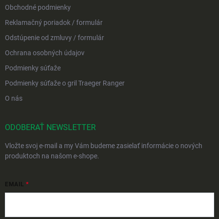
Obchodné podmienky
Reklamačný poriadok / formulár
Odstúpenie od zmluvy / formulár
Ochrana osobných údajov
Podmienky súťaže
Podmienky súťaže o gril Traeger Ranger
O nás
ODOBERAŤ NEWSLETTER
Vložte svoj e-mail a my Vám budeme zasielať informácie o nových
produktoch na našom e-shope.
EMAIL