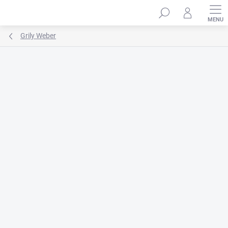
Prejsť
na
obsah
Grily Weber