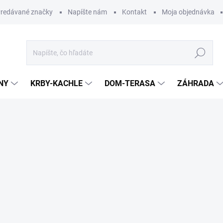
redávané značky
Napíšte nám
Kontakt
Moja objednávka
Hľadať
NY
KRBY-KACHLE
DOM-TERASA
ZÁHRADA