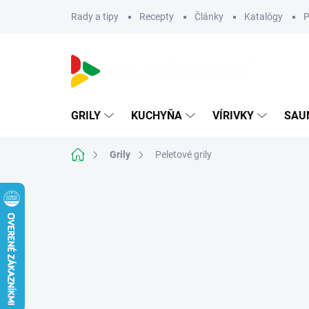
Prejsť
Rady a tipy
Recepty
Články
Katalógy
P
na
obsah
GRILY
KUCHYŇA
VÍRIVKY
SAU
Domov
Grily
Peletové grily