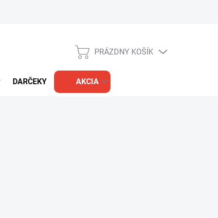
PRÁZDNY KOŠÍK
NÁKUPNÝ
KOŠÍK
DARČEKY
AKCIA