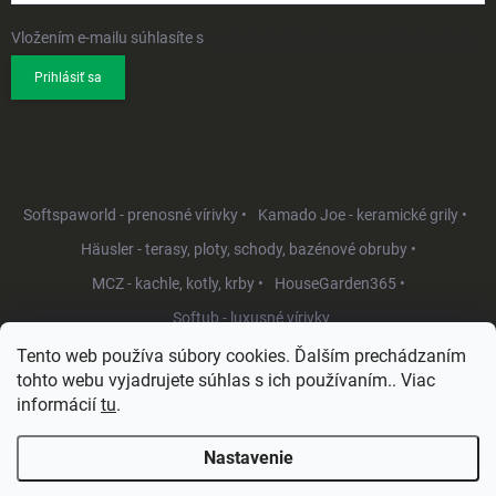
Vložením e-mailu súhlasíte s
podmienkami ochrany osobných údajov
Prihlásiť sa
Softspaworld - prenosné vírivky •
Kamado Joe - keramické grily •
Häusler - terasy, ploty, schody, bazénové obruby •
MCZ - kachle, kotly, krby •
HouseGarden365 •
Softub - luxusné vírivky
Tento web používa súbory cookies. Ďalším prechádzaním
tohto webu vyjadrujete súhlas s ich používaním.. Viac
informácií
tu
.
Nastavenie