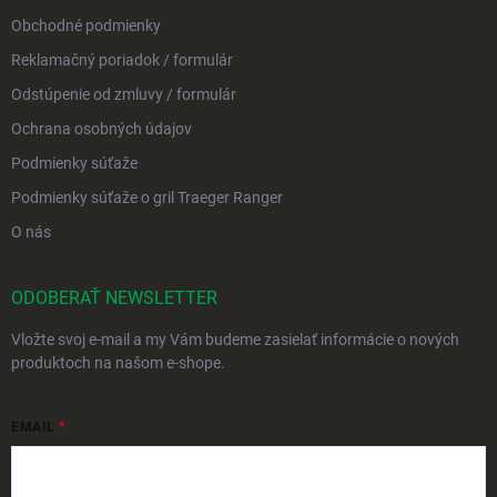
Obchodné podmienky
Reklamačný poriadok / formulár
Odstúpenie od zmluvy / formulár
Ochrana osobných údajov
Podmienky súťaže
Podmienky súťaže o gril Traeger Ranger
O nás
ODOBERAŤ NEWSLETTER
Vložte svoj e-mail a my Vám budeme zasielať informácie o nových
produktoch na našom e-shope.
EMAIL