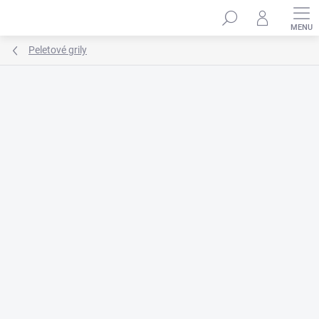
Prejsť
na
obsah
Peletové grily