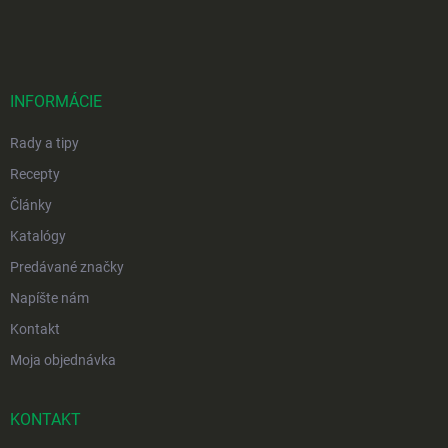
á
p
ä
t
i
INFORMÁCIE
e
Rady a tipy
Recepty
Články
Katalógy
Predávané značky
Napíšte nám
Kontakt
Moja objednávka
KONTAKT