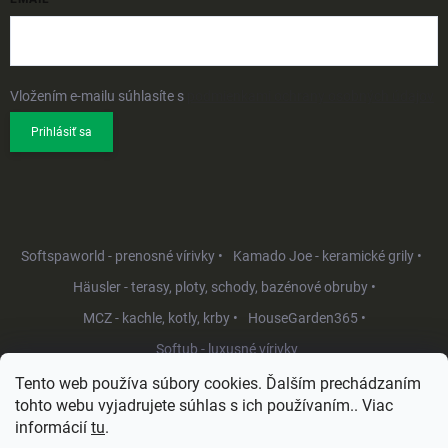
Vložením e-mailu súhlasíte s
podmienkami ochrany osobných údajov
Prihlásiť sa
Softspaworld - prenosné vírivky •
Kamado Joe - keramické grily •
Häusler - terasy, ploty, schody, bazénové obruby •
MCZ - kachle, kotly, krby •
HouseGarden365 •
Softub - luxusné vírivky
Tento web používa súbory cookies. Ďalším prechádzaním
tohto webu vyjadrujete súhlas s ich používaním.. Viac
informácií
tu
.