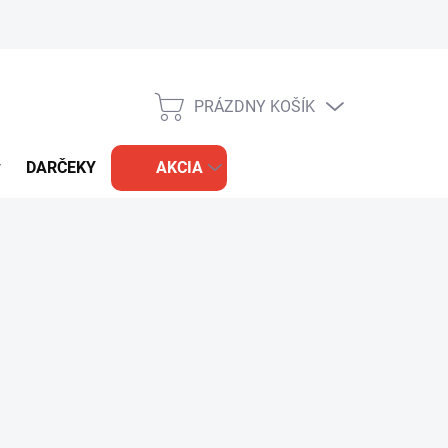
PRÁZDNY KOŠÍK
NÁKUPNÝ
KOŠÍK
DARČEKY
AKCIA