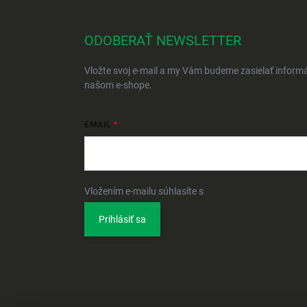
ODOBERAŤ NEWSLETTER
Vložte svoj e-mail a my Vám budeme zasielať inform
našom e-shope.
EMAIL
Vložením e-mailu súhlasíte s
podmienkami ochrany 
Prihlásiť sa