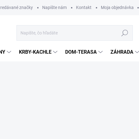
redávané značky
Napíšte nám
Kontakt
Moja objednávka
Hľadať
NY
KRBY-KACHLE
DOM-TERASA
ZÁHRADA