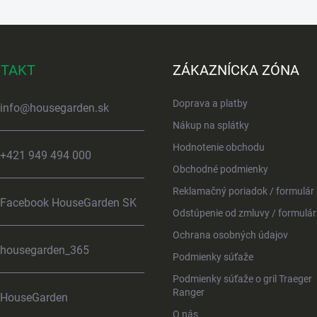
TAKT
ZÁKAZNÍCKA ZÓNA
Doprava a platby
info
@
housegarden.sk
Nákup na splátky
Hodnotenie obchodu
+421 949 494 000
Obchodné podmienky
Reklamačný poriadok / formulár
Facebook HouseGarden SK
Odstúpenie od zmluvy / formulár
Ochrana osobných údajov
housegarden_365
Podmienky súťaže
Podmienky súťaže o gril Traeger
Ranger
HouseGarden
O nás