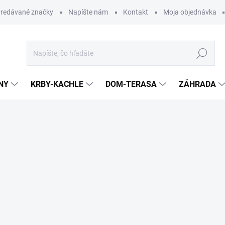
redávané značky
Napíšte nám
Kontakt
Moja objednávka
Hľadať
NY
KRBY-KACHLE
DOM-TERASA
ZÁHRADA