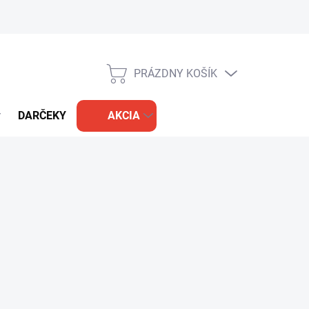
PRÁZDNY KOŠÍK
NÁKUPNÝ
KOŠÍK
DARČEKY
AKCIA