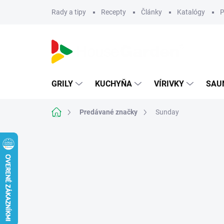
Prejsť
Rady a tipy
Recepty
Články
Katalógy
P
na
obsah
GRILY
KUCHYŇA
VÍRIVKY
SAU
Domov
Predávané značky
Sunday