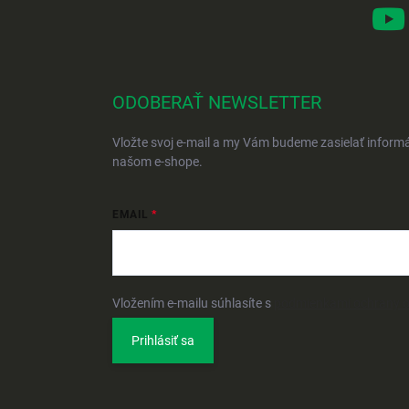
ODOBERAŤ NEWSLETTER
Vložte svoj e-mail a my Vám budeme zasielať inform
našom e-shope.
EMAIL
Vložením e-mailu súhlasíte s
podmienkami ochrany 
Prihlásiť sa