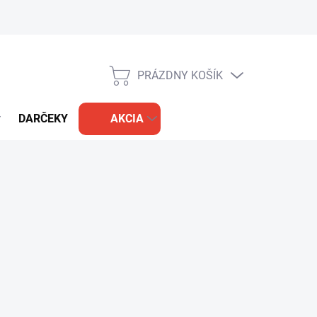
PRÁZDNY KOŠÍK
NÁKUPNÝ
KOŠÍK
DARČEKY
AKCIA