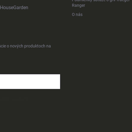
Ranger
HouseGarden
O nás
ácie o nových produktoch na
osobných údajov