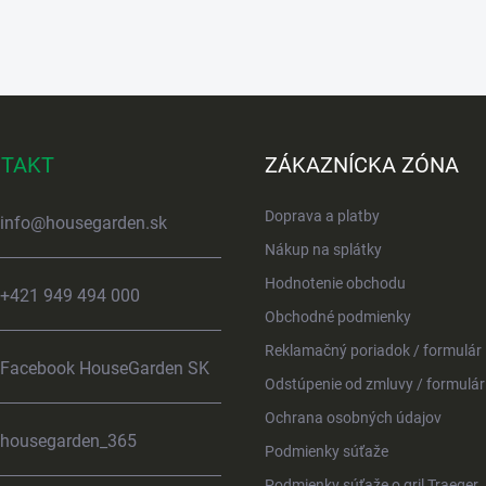
TAKT
ZÁKAZNÍCKA ZÓNA
Doprava a platby
info
@
housegarden.sk
Nákup na splátky
Hodnotenie obchodu
+421 949 494 000
Obchodné podmienky
Reklamačný poriadok / formulár
Facebook HouseGarden SK
Odstúpenie od zmluvy / formulár
Ochrana osobných údajov
housegarden_365
Podmienky súťaže
Podmienky súťaže o gril Traeger