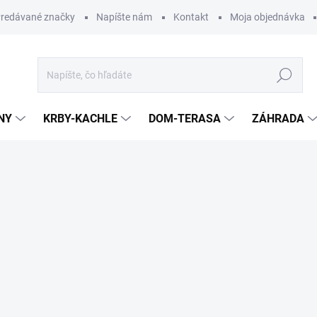
redávané značky
Napíšte nám
Kontakt
Moja objednávka
Hľadať
NY
KRBY-KACHLE
DOM-TERASA
ZÁHRADA