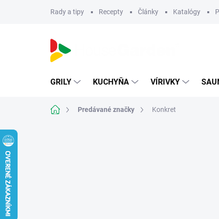
Prejsť
Rady a tipy
Recepty
Články
Katalógy
P
na
obsah
GRILY
KUCHYŇA
VÍRIVKY
SAU
Domov
Predávané značky
Konkret