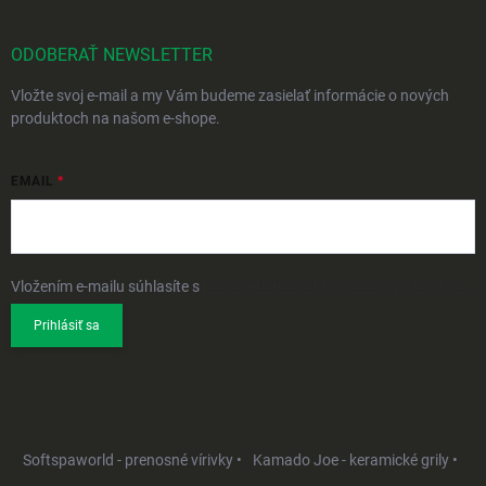
ODOBERAŤ NEWSLETTER
Vložte svoj e-mail a my Vám budeme zasielať informácie o nových
produktoch na našom e-shope.
EMAIL
Vložením e-mailu súhlasíte s
podmienkami ochrany osobných údajov
Prihlásiť sa
Softspaworld - prenosné vírivky •
Kamado Joe - keramické grily •