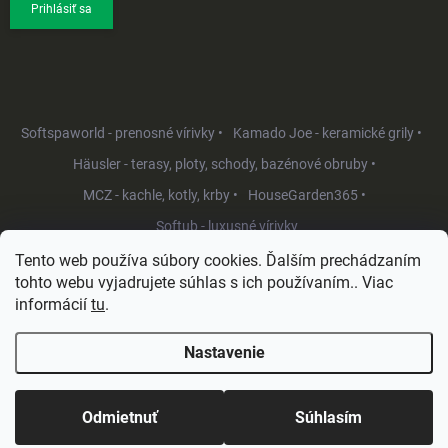
Prihlásiť sa
Softspaworld - prenosné vírivky •
Kamado Joe - keramické grily •
Häusler - terasy, ploty, schody, bazénové obruby •
MCZ - kachle, kotly, krby •
HouseGarden365 •
Softub - luxusné vírivky
Tento web používa súbory cookies. Ďalším prechádzaním
tohto webu vyjadrujete súhlas s ich používaním.. Viac
informácií
tu
.
Nastavenie
Copyright 2026
HouseGarden.sk
. Všetky práva vyhradené.
Upraviť
nastavenie cookies
Odmietnuť
Súhlasím
Vytvoril Shoptet