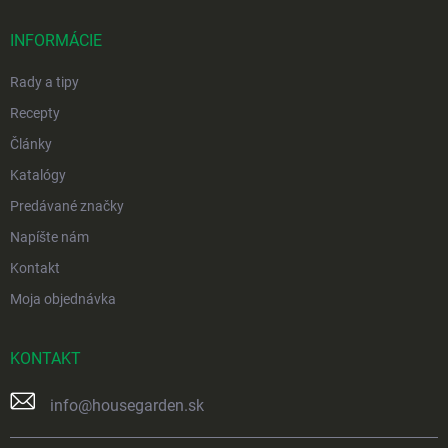
t
i
INFORMÁCIE
e
Rady a tipy
Recepty
Články
Katalógy
Predávané značky
Napíšte nám
Kontakt
Moja objednávka
KONTAKT
info
@
housegarden.sk