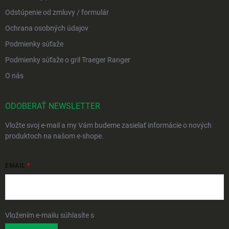
Odstúpenie od zmluvy / formulár
Ochrana osobných údajov
Podmienky súťaže
Podmienky súťaže o gril Traeger Ranger
O nás
ODOBERAŤ NEWSLETTER
Vložte svoj e-mail a my Vám budeme zasielať informácie o nových
produktoch na našom e-shope.
EMAIL
Vložením e-mailu súhlasíte s
podmienkami ochrany osobných údajov