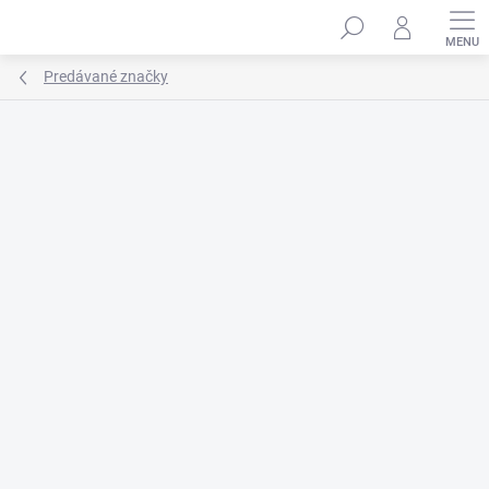
Prejsť
na
obsah
Predávané značky