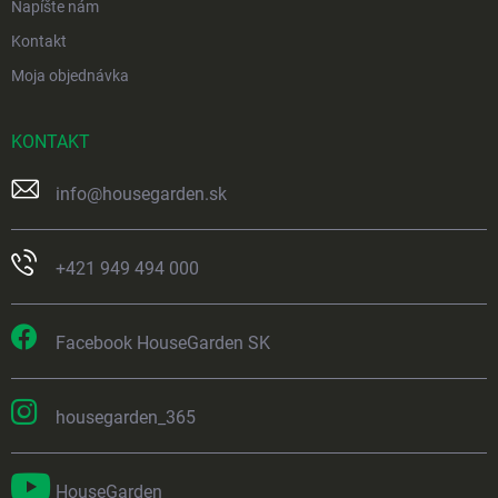
Napíšte nám
Kontakt
Moja objednávka
KONTAKT
info
@
housegarden.sk
+421 949 494 000
Facebook HouseGarden SK
housegarden_365
HouseGarden