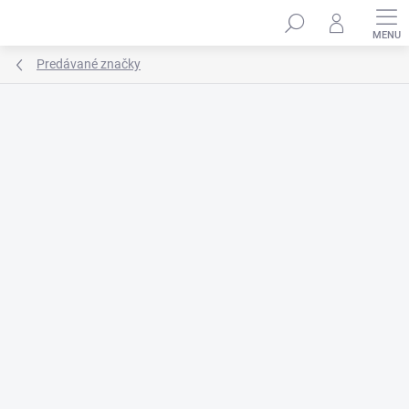
Prejsť
na
obsah
Predávané značky