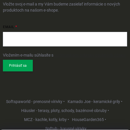
Vložte svoj e-mail a my Vám budeme zasielať informácie o nových
produktoch na našom e-shope.
EMAIL
Vložením e-mailu súhlasíte s
podmienkami ochrany osobných údajov
Prihlásiť sa
Softspaworld - prenosné vírivky •
Kamado Joe - keramické grily •
Häusler - terasy, ploty, schody, bazénové obruby •
MCZ - kachle, kotly, krby •
HouseGarden365 •
Softub - luxusné vírivky