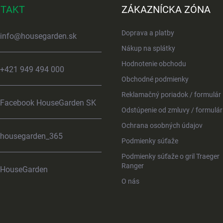
TAKT
ZÁKAZNÍCKA ZÓNA
Doprava a platby
info
@
housegarden.sk
Nákup na splátky
Hodnotenie obchodu
+421 949 494 000
Obchodné podmienky
Reklamačný poriadok / formulár
Facebook HouseGarden SK
Odstúpenie od zmluvy / formulár
Ochrana osobných údajov
housegarden_365
Podmienky súťaže
Podmienky súťaže o gril Traeger
Ranger
HouseGarden
O nás