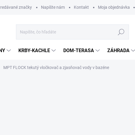
redávané značky
Napíšte nám
Kontakt
Moja objednávka
Hľadať
NY
KRBY-KACHLE
DOM-TERASA
ZÁHRADA
MPT FLOCK tekutý vločkovač a zjasňovač vody v bazéne