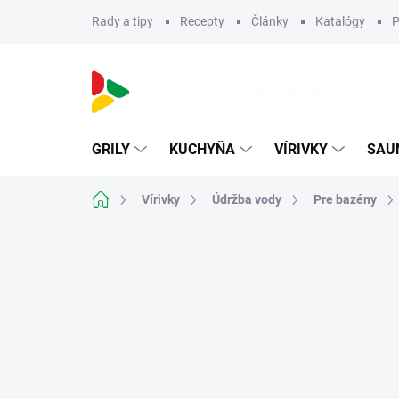
Prejsť
Rady a tipy
Recepty
Články
Katalógy
P
na
obsah
GRILY
KUCHYŇA
VÍRIVKY
SAU
Domov
Vírivky
Údržba vody
Pre bazény