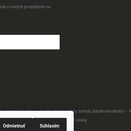
ácie o nových produktoch na
osobných údajov
- keramické grily •
Häusler - terasy, ploty, schody, bazénové obruby •
M
Softub - luxusné vírivky
Odmietnuť
Súhlasím