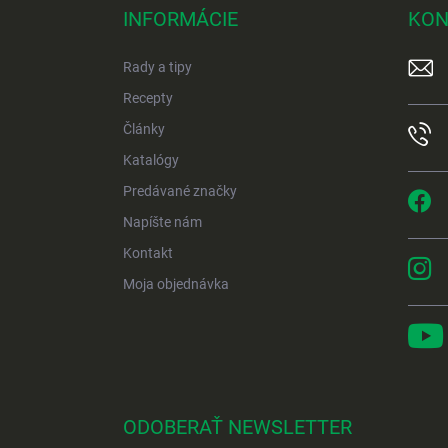
p
INFORMÁCIE
KON
ä
t
Rady a tipy
i
e
Recepty
Články
Katalógy
Predávané značky
Napíšte nám
Kontakt
Moja objednávka
ODOBERAŤ NEWSLETTER