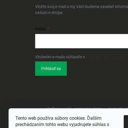
Vložte svoj e-mail a my Vám budeme zasielať inform
našom e-shope.
EMAIL
Vložením e-mailu súhlasíte s
podmienkami ochrany 
Prihlásiť sa
Softspaworld - prenosné vírivky •
Kamado Joe 
Tento web používa súbory cookies. Ďalším
prechádzaním tohto webu vyjadrujete súhlas s