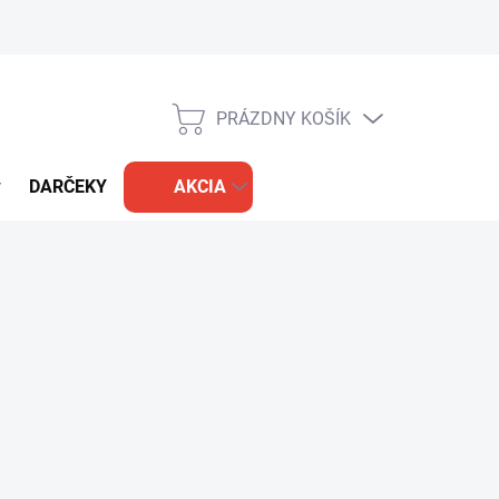
PRÁZDNY KOŠÍK
NÁKUPNÝ
KOŠÍK
DARČEKY
AKCIA