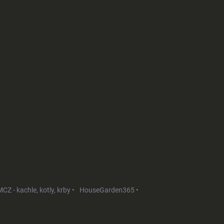
CZ - kachle, kotly, krby •
HouseGarden365 •