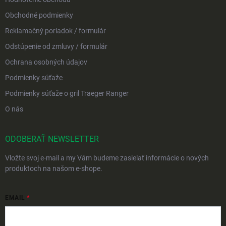
Obchodné podmienky
Reklamačný poriadok / formulár
Odstúpenie od zmluvy / formulár
Ochrana osobných údajov
Podmienky súťaže
Podmienky súťaže o gril Traeger Ranger
O nás
ODOBERAŤ NEWSLETTER
Vložte svoj e-mail a my Vám budeme zasielať informácie o nových
produktoch na našom e-shope.
EMAIL