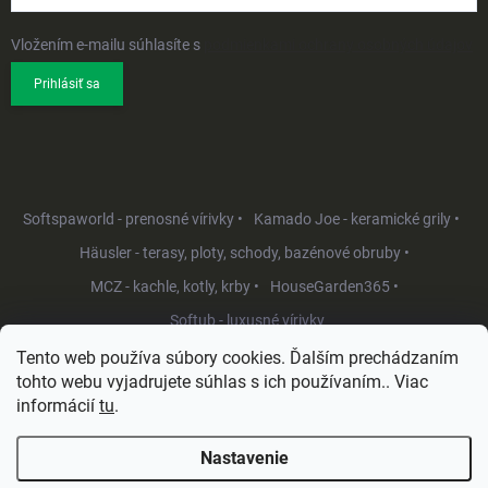
Vložením e-mailu súhlasíte s
podmienkami ochrany osobných údajov
Prihlásiť sa
Softspaworld - prenosné vírivky •
Kamado Joe - keramické grily •
Häusler - terasy, ploty, schody, bazénové obruby •
MCZ - kachle, kotly, krby •
HouseGarden365 •
Softub - luxusné vírivky
Tento web používa súbory cookies. Ďalším prechádzaním
tohto webu vyjadrujete súhlas s ich používaním.. Viac
informácií
tu
.
Nastavenie