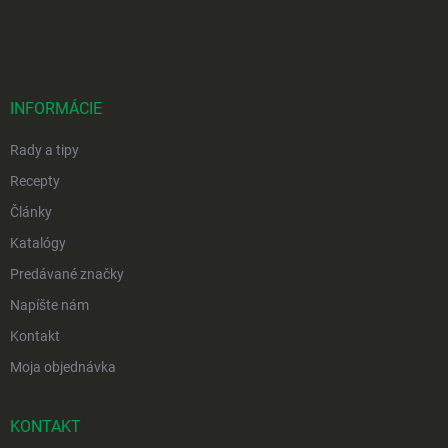
á
p
ä
t
i
INFORMÁCIE
e
Rady a tipy
Recepty
Články
Katalógy
Predávané značky
Napíšte nám
Kontakt
Moja objednávka
KONTAKT