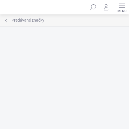
Prejsť
na
obsah
Predávané značky