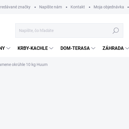
redávané značky
Napíšte nám
Kontakt
Moja objednávka
Hľadať
NY
KRBY-KACHLE
DOM-TERASA
ZÁHRADA
amene okrúhle 10 kg Huum