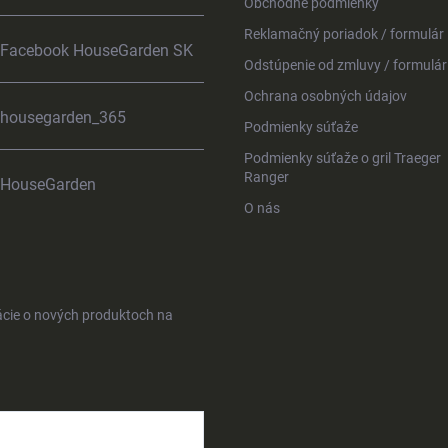
Obchodné podmienky
Reklamačný poriadok / formulár
Facebook HouseGarden SK
Odstúpenie od zmluvy / formulár
Ochrana osobných údajov
housegarden_365
Podmienky súťaže
Podmienky súťaže o gril Traeger
Ranger
HouseGarden
O nás
ácie o nových produktoch na