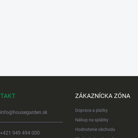
TAKT
ZÁKAZNÍCKA ZÓNA
Doprava a platby
info
@
housegarden.sk
Nákup na splátky
Hodnotenie obchodu
+421 949 494 000