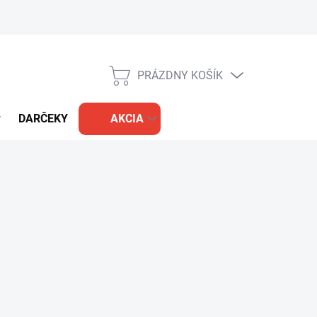
PRÁZDNY KOŠÍK
NÁKUPNÝ
KOŠÍK
DARČEKY
AKCIA