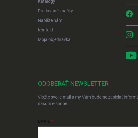
Katalógy
Predávané značky
Napíšte nám
Kontakt
Moja objednávka
ODOBERAŤ NEWSLETTER
Vložte svoj e-mail a my Vám budeme zasielať inform
našom e-shope.
EMAIL