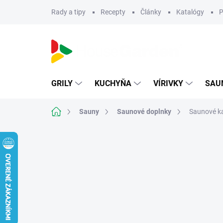
Prejsť
Rady a tipy
Recepty
Články
Katalógy
P
na
obsah
GRILY
KUCHYŇA
VÍRIVKY
SAU
Domov
Sauny
Saunové doplnky
Saunové k