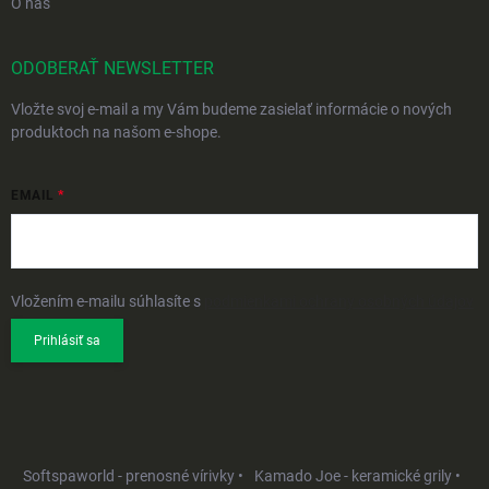
O nás
ODOBERAŤ NEWSLETTER
Vložte svoj e-mail a my Vám budeme zasielať informácie o nových
produktoch na našom e-shope.
EMAIL
Vložením e-mailu súhlasíte s
podmienkami ochrany osobných údajov
Prihlásiť sa
Softspaworld - prenosné vírivky •
Kamado Joe - keramické grily •