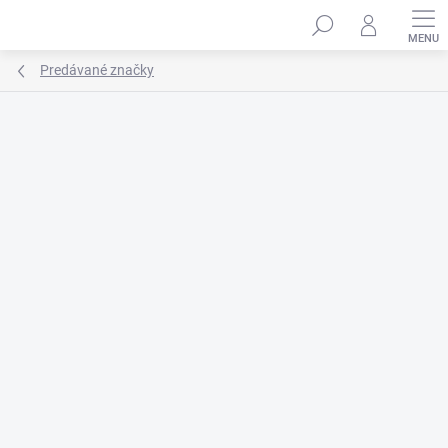
Prejsť
na
obsah
Predávané značky