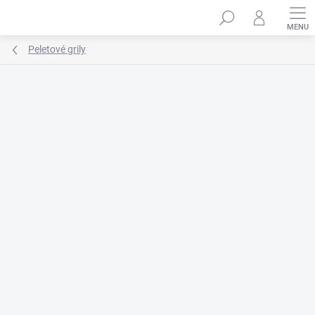
Prejsť
na
obsah
Peletové grily