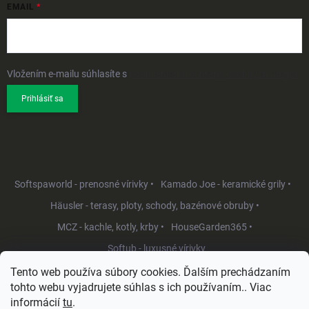
EMAIL
Vložením e-mailu súhlasíte s
podmienkami ochrany osobných údajov
Prihlásiť sa
Softspaworld - prenosné vírivky •
Kamado Joe - keramické grily •
Häusler - terasy, ploty, schody, bazénové obruby •
MCZ - kachle, kotly, krby •
HouseGarden365 •
Softub - luxusné vírivky
Tento web používa súbory cookies. Ďalším prechádzaním
tohto webu vyjadrujete súhlas s ich používaním.. Viac
informácií
tu
.