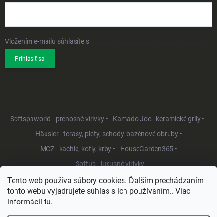
Vložením e-mailu súhlasíte s
podmienkami ochrany osobných údajov
Prihlásiť sa
Softspaworld - prenosné vírivky •
Kamado Joe - keramické grily •
Häusler - terasy, ploty, schody, bazénové obruby •
MCZ - kachle, kotly, krby •
HouseGarden365 •
Softub - luxusné vírivky
Tento web používa súbory cookies. Ďalším prechádzaním
tohto webu vyjadrujete súhlas s ich používaním.. Viac
informácií
tu
.