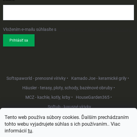
Vložením e-mailu súhlasíte s
podmienkami ochrany osobných údajov
Prihlásiť sa
Softspaworld - prenosné vírivky •
Kamado Joe - keramické grily •
Häusler - terasy, ploty, schody, bazénové obruby •
MCZ - kachle, kotly, krby •
HouseGarden365 •
Softub - luxusné vírivky
Tento web používa súbory cookies. Ďalším prechádzaním
tohto webu vyjadrujete súhlas s ich používaním.. Viac
informácií
tu
.