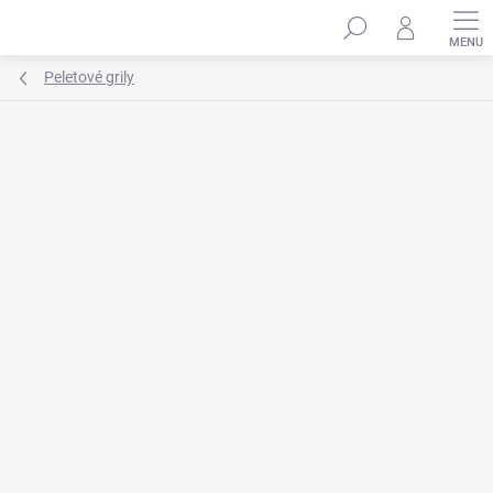
Prejsť
na
obsah
Peletové grily