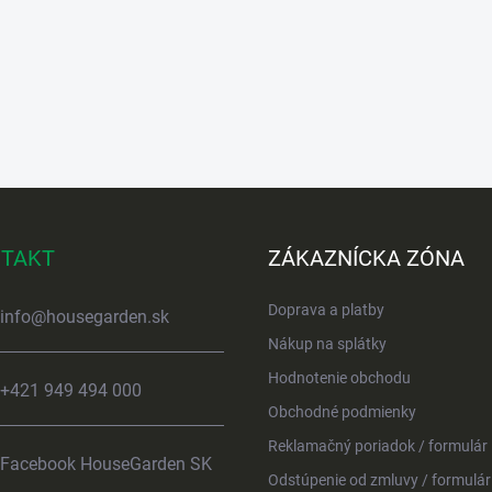
TAKT
ZÁKAZNÍCKA ZÓNA
Doprava a platby
info
@
housegarden.sk
Nákup na splátky
Hodnotenie obchodu
+421 949 494 000
Obchodné podmienky
Reklamačný poriadok / formulár
Facebook HouseGarden SK
Odstúpenie od zmluvy / formulár