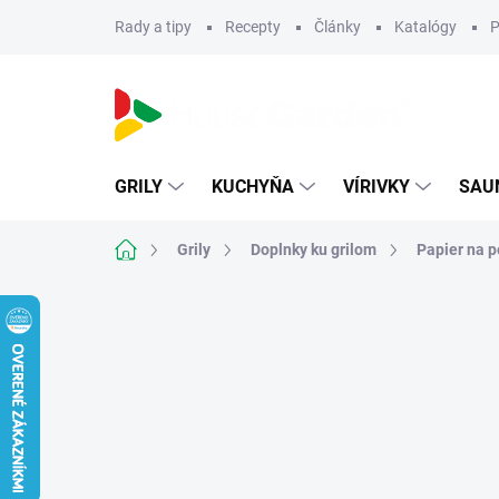
Prejsť
Rady a tipy
Recepty
Články
Katalógy
P
na
obsah
GRILY
KUCHYŇA
VÍRIVKY
SAU
Domov
Grily
Doplnky ku grilom
Papier na p