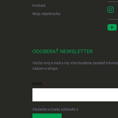
Kontakt
Moja objednávka
ODOBERAŤ NEWSLETTER
Vložte svoj e-mail a my Vám budeme zasielať inform
našom e-shope.
EMAIL
Vložením e-mailu súhlasíte s
podmienkami ochrany 