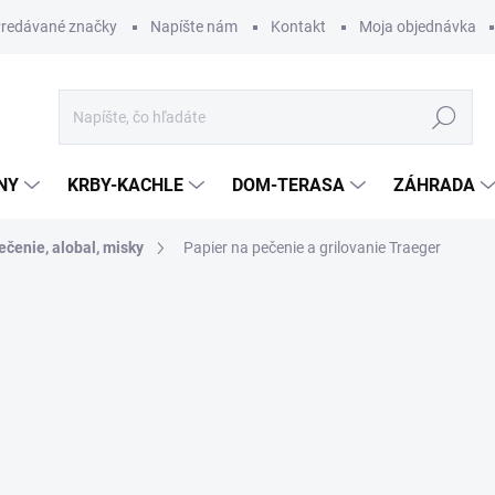
redávané značky
Napíšte nám
Kontakt
Moja objednávka
Hľadať
NY
KRBY-KACHLE
DOM-TERASA
ZÁHRADA
ečenie, alobal, misky
Papier na pečenie a grilovanie Traeger