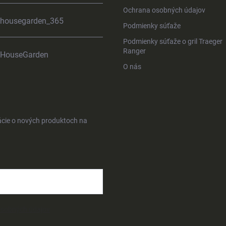
Ochrana osobných údajov
housegarden_365
Podmienky súťaže
Podmienky súťaže o gril Traeger
Ranger
HouseGarden
O nás
ácie o nových produktoch na
osobných údajov