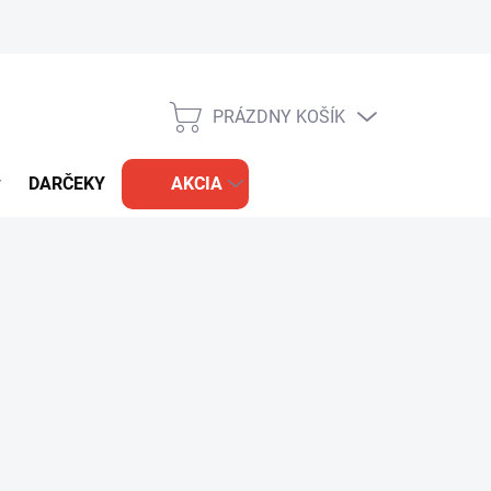
PRÁZDNY KOŠÍK
NÁKUPNÝ
KOŠÍK
DARČEKY
AKCIA