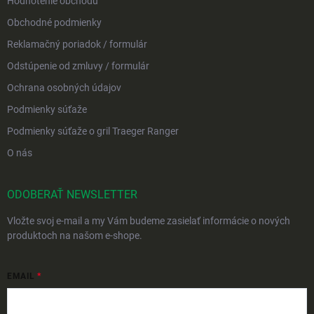
Hodnotenie obchodu
Obchodné podmienky
Reklamačný poriadok / formulár
Odstúpenie od zmluvy / formulár
Ochrana osobných údajov
Podmienky súťaže
Podmienky súťaže o gril Traeger Ranger
O nás
ODOBERAŤ NEWSLETTER
Vložte svoj e-mail a my Vám budeme zasielať informácie o nových
produktoch na našom e-shope.
EMAIL