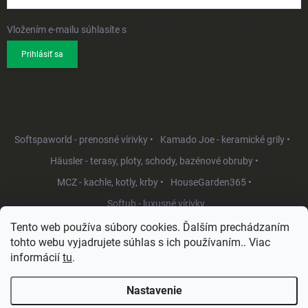
Vložením e-mailu súhlasíte s
podmienkami ochrany osobných údajov
Prihlásiť sa
Softspaworld - prenosné vírivky •
Kamado Joe - keramické grily •
Häusler - terasy, ploty, schody, bazénové obruby •
MCZ - kachle, kotly, krby •
HouseGarden365 •
Softub - luxusné vírivky
Tento web používa súbory cookies. Ďalším prechádzaním
tohto webu vyjadrujete súhlas s ich používaním.. Viac
informácií
tu
.
Nastavenie