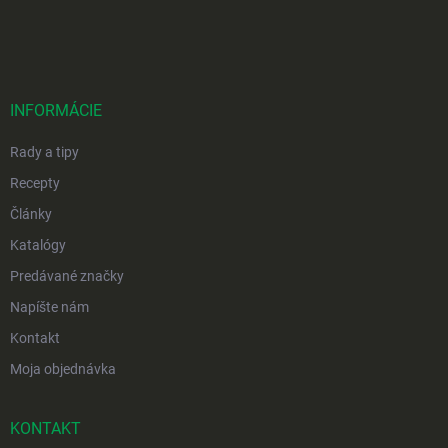
Z
á
p
ä
t
i
INFORMÁCIE
e
Rady a tipy
Recepty
Články
Katalógy
Predávané značky
Napíšte nám
Kontakt
Moja objednávka
KONTAKT