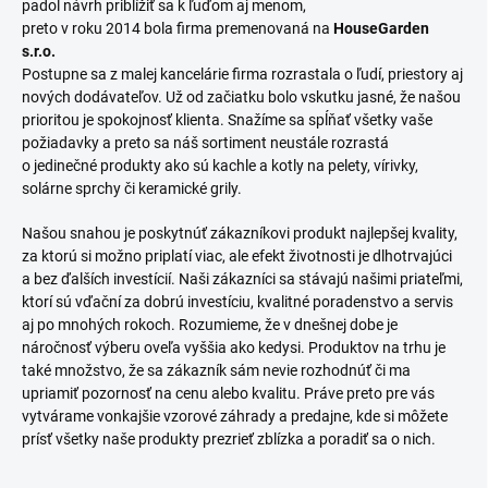
padol návrh priblížiť sa k ľuďom aj menom,
preto v roku 2014 bola firma premenovaná na
HouseGarden
s.r.o.
Postupne sa z malej kancelárie firma rozrastala o ľudí, priestory aj
nových dodávateľov. Už od začiatku bolo vskutku jasné, že našou
prioritou je spokojnosť klienta. Snažíme sa spĺňať všetky vaše
požiadavky a preto sa náš sortiment neustále rozrastá
o jedinečné produkty ako sú kachle a kotly na pelety, vírivky,
solárne sprchy či keramické grily.
Našou snahou je poskytnúť zákazníkovi produkt najlepšej kvality,
za ktorú si možno priplatí viac, ale efekt životnosti je dlhotrvajúci
a bez ďalších investícií. Naši zákazníci sa stávajú našimi priateľmi,
ktorí sú vďační za dobrú investíciu, kvalitné poradenstvo a servis
aj po mnohých rokoch. Rozumieme, že v dnešnej dobe je
náročnosť výberu oveľa vyššia ako kedysi. Produktov na trhu je
také množstvo, že sa zákazník sám nevie rozhodnúť či ma
upriamiť pozornosť na cenu alebo kvalitu. Práve preto pre vás
vytvárame vonkajšie vzorové záhrady a predajne, kde si môžete
prísť všetky naše produkty prezrieť zblízka a poradiť sa o nich.