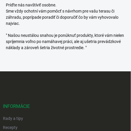
Príďte nás navštíviť osobne.
Sme vždy ochotní vám pomôcť s návrhom pre vašu terasu či
záhradu, poprípade poradiť či doporučiť čo by vám vyhovovalo
najviac.
" Našou neustálou snahou je ponúknuť produkty, ktoré vám nielen
spríjemnia voľno po namáhavej práci, ale aj ušetria prevádzkové
náklady a zároveň šetria životné prostredie. "
Z
á
p
ä
t
i
INFORMÁCIE
e
Rady a tipy
Recepty