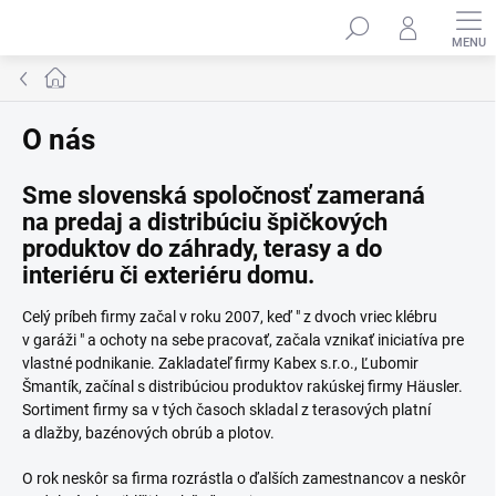
Prejsť
na
obsah
Domov
O nás
Sme slovenská spoločnosť zameraná
na predaj a distribúciu špičkových
produktov do záhrady, terasy a do
interiéru či exteriéru domu.
Celý príbeh firmy začal v roku 2007, keď " z dvoch vriec klébru
v garáži " a ochoty na sebe pracovať, začala vznikať iniciatíva pre
vlastné podnikanie. Zakladateľ firmy Kabex s.r.o., Ľubomir
Šmantík, začínal s distribúciou produktov rakúskej firmy Häusler.
Sortiment firmy sa v tých časoch skladal z terasových platní
a dlažby, bazénových obrúb a plotov.
O rok neskôr sa firma rozrástla o ďalších zamestnancov a neskôr