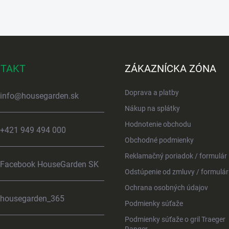
TAKT
ZÁKAZNÍCKA ZÓNA
Doprava a platby
info
@
housegarden.sk
Nákup na splátky
Hodnotenie obchodu
+421 949 494 000
Obchodné podmienky
Reklamačný poriadok / formulár
Facebook HouseGarden SK
Odstúpenie od zmluvy / formulár
Ochrana osobných údajov
housegarden_365
Podmienky súťaže
Podmienky súťaže o gril Traeger