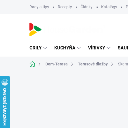
Prejsť
Rady a tipy
Recepty
Články
Katalógy
P
na
obsah
GRILY
KUCHYŇA
VÍRIVKY
SAU
Domov
Dom-Terasa
Terasové dlažby
Skame