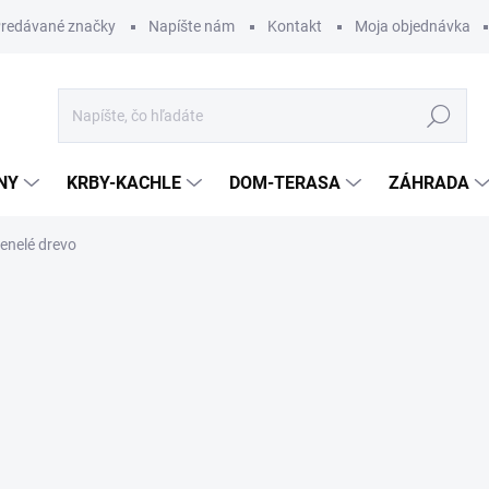
redávané značky
Napíšte nám
Kontakt
Moja objednávka
Hľadať
NY
KRBY-KACHLE
DOM-TERASA
ZÁHRADA
nelé drevo