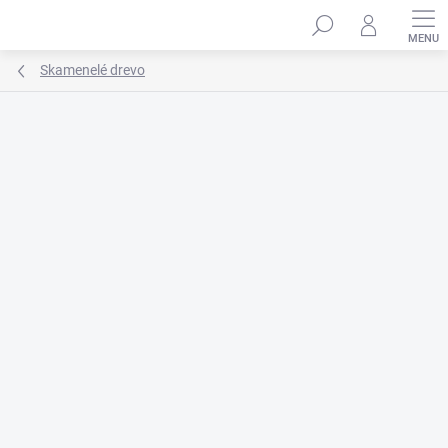
Prejsť
na
obsah
Skamenelé drevo