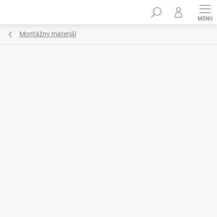
Prejsť
na
obsah
Montážny materiál