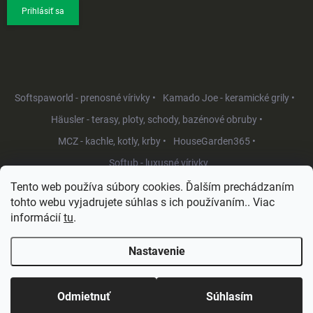
Prihlásiť sa
Softspaworld - prenosné vírivky •
Kamado Joe - keramické grily •
Häusler - terasy, ploty, schody, bazénové obruby •
MCZ - kachle, kotly, krby •
HouseGarden365 •
Softub - luxusné vírivky
Tento web používa súbory cookies. Ďalším prechádzaním
tohto webu vyjadrujete súhlas s ich používaním.. Viac
informácií
tu
.
Nastavenie
Copyright 2026
HouseGarden.sk
. Všetky práva vyhradené.
Upraviť
nastavenie cookies
Odmietnuť
Súhlasím
Vytvoril Shoptet