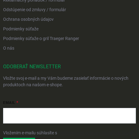
Reklamačný poriadok / formulár
Odstúpenie od zmluvy / formulár
Ochrana osobných údajov
Podmienky súťaže
Podmienky súťaže o gril Traeger Ranger
O nás
ODOBERAŤ NEWSLETTER
Vložte svoj e-mail a my Vám budeme zasielať informácie o nových
produktoch na našom e-shope.
EMAIL
Vložením e-mailu súhlasíte s
podmienkami ochrany osobných údajov