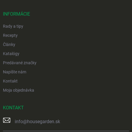
ä
t
i
INFORMÁCIE
e
Rady a tipy
Recepty
Články
Katalógy
Predávané značky
Napíšte nám
Kontakt
Moja objednávka
KONTAKT
info
@
housegarden.sk