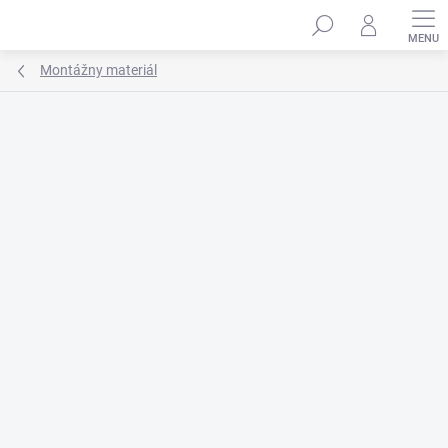
Prejsť
na
obsah
Montážny materiál