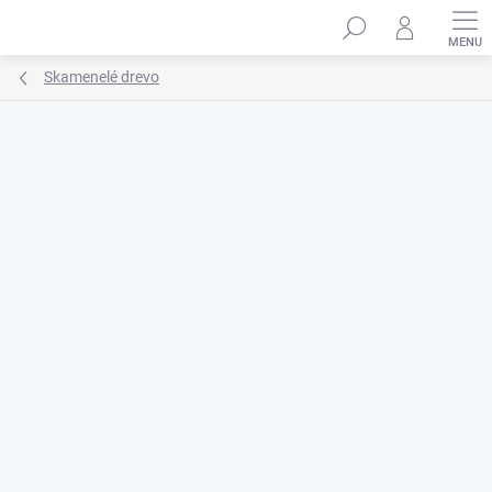
Prejsť
na
obsah
Skamenelé drevo