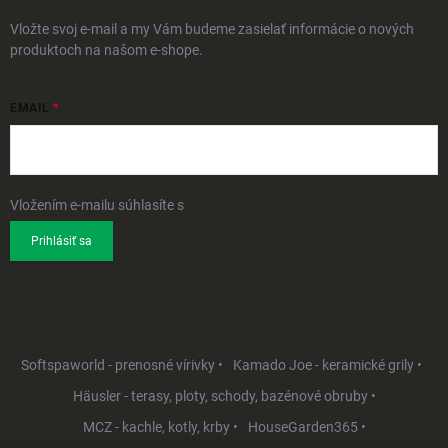
Vložte svoj e-mail a my Vám budeme zasielať informácie o nových
produktoch na našom e-shope.
EMAIL
Vložením e-mailu súhlasíte s
podmienkami ochrany osobných údajov
Prihlásiť sa
Softspaworld - prenosné vírivky •
Kamado Joe - keramické grily •
Häusler - terasy, ploty, schody, bazénové obruby •
MCZ - kachle, kotly, krby •
HouseGarden365 •