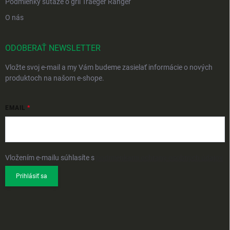
Podmienky súťaže o gril Traeger Ranger
O nás
ODOBERAŤ NEWSLETTER
Vložte svoj e-mail a my Vám budeme zasielať informácie o nových
produktoch na našom e-shope.
EMAIL
Vložením e-mailu súhlasíte s
podmienkami ochrany osobných údajov
Prihlásiť sa