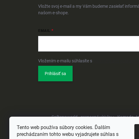
Vložte svoj e-mail a my Vám budeme zasielať inform
našom e-shope.
EMAIL
Vložením e-mailu súhlasíte s
podmienkami ochrany 
Prihlásiť sa
Softspaworld - prenosné vírivky •
Kamado Joe 
Tento web používa súbory cookies. Ďalším
prechádzaním tohto webu vyjadrujete súhlas s