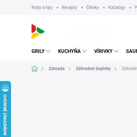
Prejsť
Rady a tipy
Recepty
Články
Katalógy
P
na
obsah
GRILY
KUCHYŇA
VÍRIVKY
SAU
Domov
Záhrada
Záhradné doplnky
Záhradn