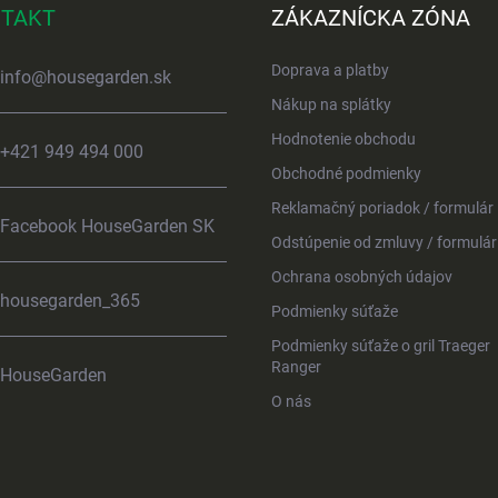
TAKT
ZÁKAZNÍCKA ZÓNA
Doprava a platby
info
@
housegarden.sk
Nákup na splátky
Hodnotenie obchodu
+421 949 494 000
Obchodné podmienky
Reklamačný poriadok / formulár
Facebook HouseGarden SK
Odstúpenie od zmluvy / formulár
Ochrana osobných údajov
housegarden_365
Podmienky súťaže
Podmienky súťaže o gril Traeger
Ranger
HouseGarden
O nás