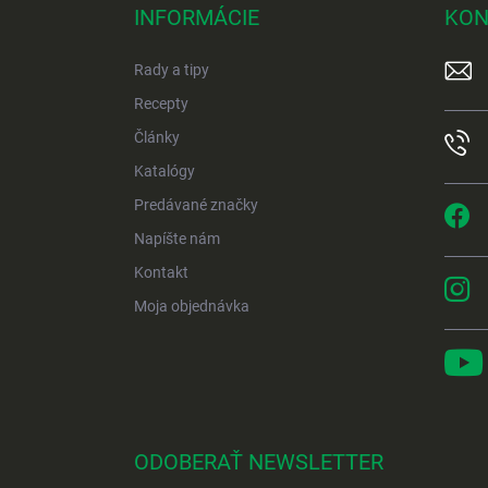
p
INFORMÁCIE
KON
ä
t
Rady a tipy
i
e
Recepty
Články
Katalógy
Predávané značky
Napíšte nám
Kontakt
Moja objednávka
ODOBERAŤ NEWSLETTER