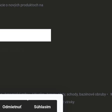
ácie o nových produktoch na
osobných údajov
- keramické grily •
Häusler - terasy, ploty, schody, bazénové obruby •
M
Softub - luxusné vírivky
Odmietnuť
Súhlasím