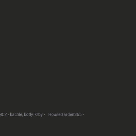
CZ - kachle, kotly, krby •
HouseGarden365 •