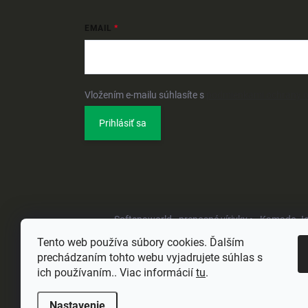
EMAIL
Vložením e-mailu súhlasíte s
podmienkami ochrany 
Prihlásiť sa
Softspaworld - prenosné vírivky •
Kamado Joe 
Tento web používa súbory cookies. Ďalším
prechádzaním tohto webu vyjadrujete súhlas s
ich používaním.. Viac informácií
tu
.
Nastavenie