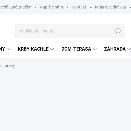
redávané značky
Napíšte nám
Kontakt
Moja objednávka
Hľadať
NY
KRBY-KACHLE
DOM-TERASA
ZÁHRADA
 súpravy