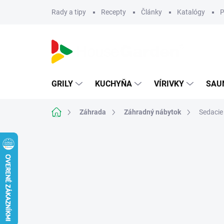
Prejsť
Rady a tipy
Recepty
Články
Katalógy
P
na
obsah
GRILY
KUCHYŇA
VÍRIVKY
SAU
Domov
Záhrada
Záhradný nábytok
Sedacie