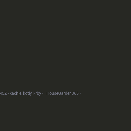
CZ - kachle, kotly, krby •
HouseGarden365 •