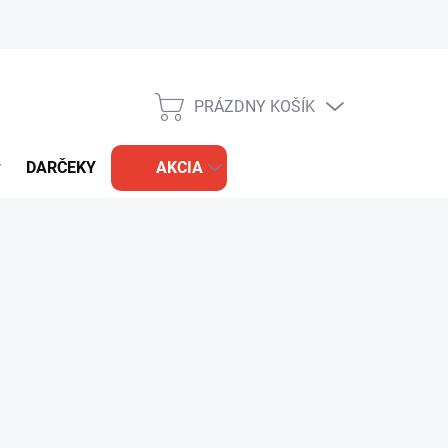
PRÁZDNY KOŠÍK
NÁKUPNÝ
KOŠÍK
DARČEKY
AKCIA