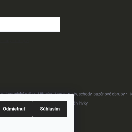
osobných údajov
- keramické grily •
Häusler - terasy, ploty, schody, bazénové obruby •
M
Softub - luxusné vírivky
Odmietnuť
Súhlasím