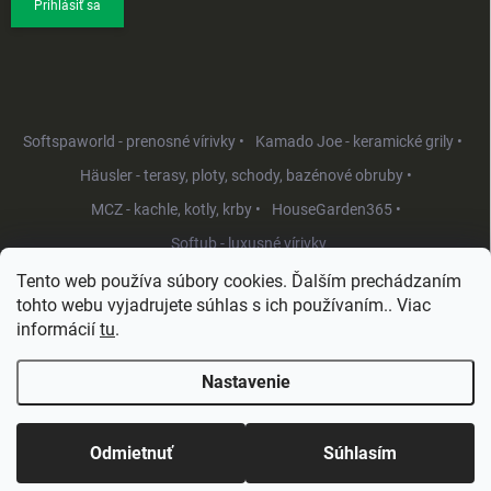
Prihlásiť sa
Softspaworld - prenosné vírivky •
Kamado Joe - keramické grily •
Häusler - terasy, ploty, schody, bazénové obruby •
MCZ - kachle, kotly, krby •
HouseGarden365 •
Softub - luxusné vírivky
Tento web používa súbory cookies. Ďalším prechádzaním
tohto webu vyjadrujete súhlas s ich používaním.. Viac
informácií
tu
.
Nastavenie
Copyright 2026
HouseGarden.sk
. Všetky práva vyhradené.
Upraviť
nastavenie cookies
Odmietnuť
Súhlasím
Vytvoril Shoptet