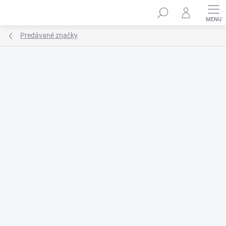
Prejsť
na
obsah
Predávané značky