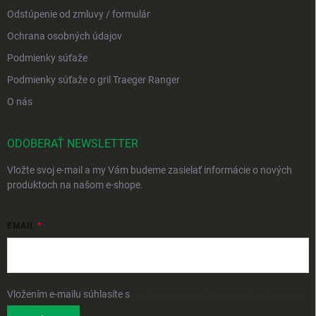
Odstúpenie od zmluvy / formulár
Ochrana osobných údajov
Podmienky súťaže
Podmienky súťaže o gril Traeger Ranger
O nás
ODOBERAŤ NEWSLETTER
Vložte svoj e-mail a my Vám budeme zasielať informácie o nových
produktoch na našom e-shope.
EMAIL
Vložením e-mailu súhlasíte s
podmienkami ochrany osobných údajov