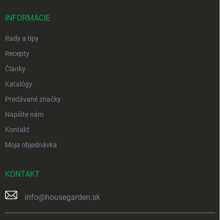
t
i
INFORMÁCIE
e
Rady a tipy
Recepty
Články
Katalógy
Predávané značky
Napíšte nám
Kontakt
Moja objednávka
KONTAKT
info
@
housegarden.sk