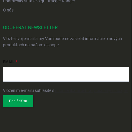
Podmienky súťaže o gril Traeger Ranger
O nás
ODOBERAŤ NEWSLETTER
Vložte svoj e-mail a my Vám budeme zasielať informácie o nových
produktoch na našom e-shope.
EMAIL
Vložením e-mailu súhlasíte s
podmienkami ochrany osobných údajov
Prihlásiť sa