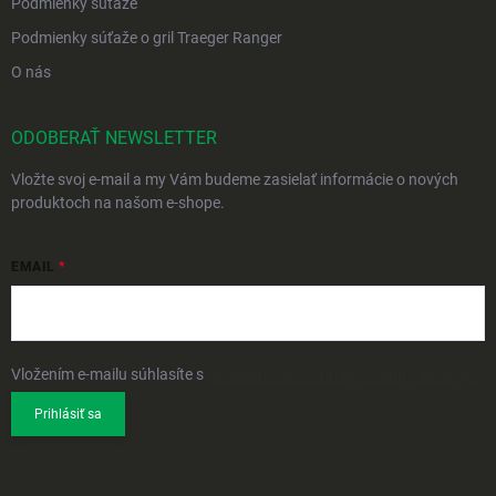
Podmienky súťaže
Podmienky súťaže o gril Traeger Ranger
O nás
ODOBERAŤ NEWSLETTER
Vložte svoj e-mail a my Vám budeme zasielať informácie o nových
produktoch na našom e-shope.
EMAIL
Vložením e-mailu súhlasíte s
podmienkami ochrany osobných údajov
Prihlásiť sa