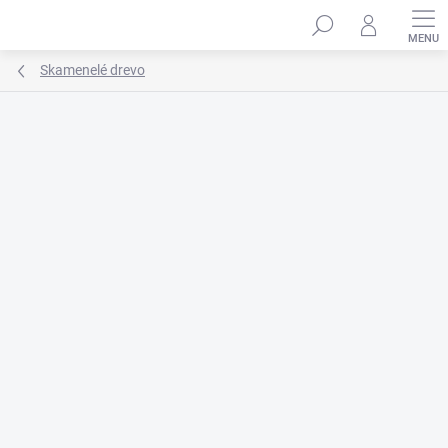
Prejsť
na
obsah
Skamenelé drevo