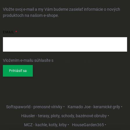
Vložte svoj e-mail a my Vám budeme zasielať informácie o nových
produktoch na našom e-shope.
EMAIL
Vložením e-mailu súhlasíte s
podmienkami ochrany osobných údajov
Prihlásiť sa
Softspaworld - prenosné vírivky •
Kamado Joe - keramické grily •
Häusler - terasy, ploty, schody, bazénové obruby •
MCZ - kachle, kotly, krby •
HouseGarden365 •