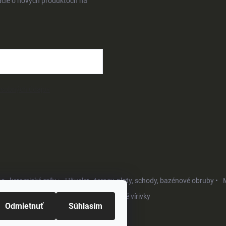
ácie o nových produktoch na
osobných údajov
- keramické grily •
Häusler - terasy, ploty, schody, bazénové obruby •
M
Softub - luxusné vírivky
Odmietnuť
Súhlasím