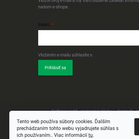
Vložte svoj e-mail a my Vám budeme zasielať inform
našom e-shope.
EMAIL
Vložením e-mailu súhlasíte s
podmienkami ochrany 
Prihlásiť sa
Softspaworld - prenosné vírivky •
Kamado Joe 
Tento web používa súbory cookies. Ďalším
prechádzaním tohto webu vyjadrujete súhlas s
ich používaním.. Viac informácií
tu
.