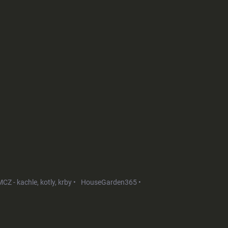
CZ - kachle, kotly, krby •
HouseGarden365 •