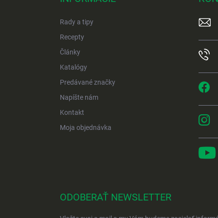
ä
t
Rady a tipy
i
e
Recepty
Články
Katalógy
Predávané značky
Napíšte nám
Kontakt
Moja objednávka
ODOBERAŤ NEWSLETTER