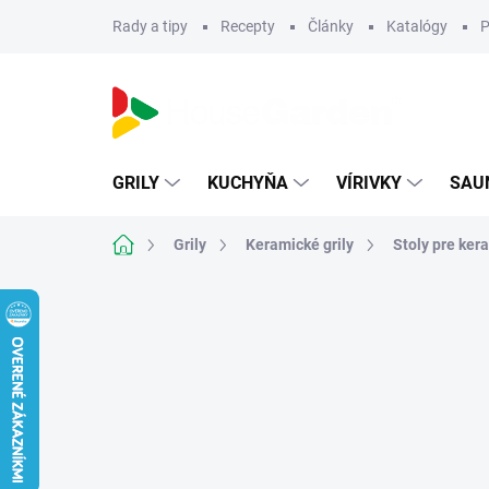
Prejsť
Rady a tipy
Recepty
Články
Katalógy
P
na
obsah
GRILY
KUCHYŇA
VÍRIVKY
SAU
Domov
Grily
Keramické grily
Stoly pre kera