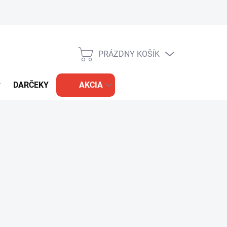
PRÁZDNY KOŠÍK
NÁKUPNÝ
KOŠÍK
DARČEKY
AKCIA