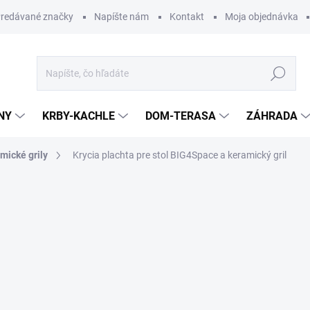
redávané značky
Napíšte nám
Kontakt
Moja objednávka
Hľadať
NY
KRBY-KACHLE
DOM-TERASA
ZÁHRADA
mické grily
Krycia plachta pre stol BIG4Space a keramický gril