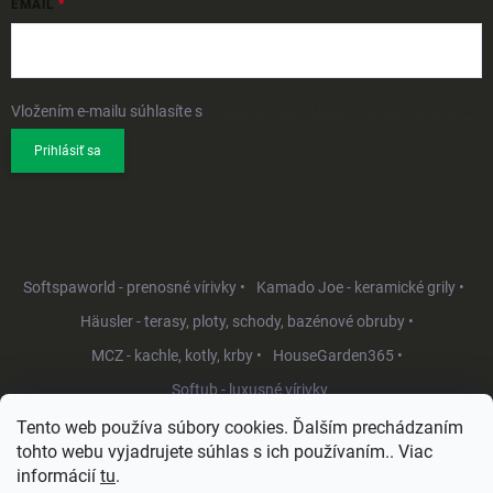
EMAIL
Vložením e-mailu súhlasíte s
podmienkami ochrany osobných údajov
Prihlásiť sa
Softspaworld - prenosné vírivky •
Kamado Joe - keramické grily •
Häusler - terasy, ploty, schody, bazénové obruby •
MCZ - kachle, kotly, krby •
HouseGarden365 •
Softub - luxusné vírivky
Tento web používa súbory cookies. Ďalším prechádzaním
tohto webu vyjadrujete súhlas s ich používaním.. Viac
informácií
tu
.