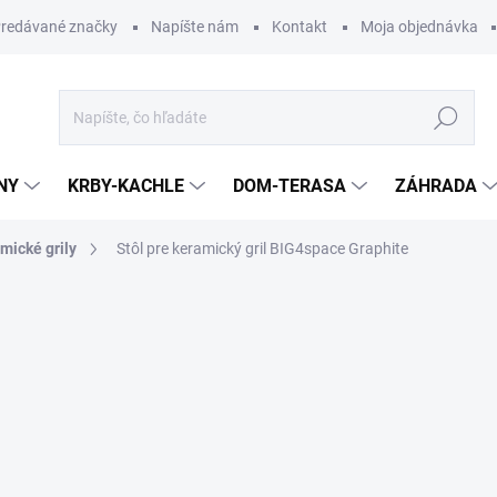
redávané značky
Napíšte nám
Kontakt
Moja objednávka
Hľadať
NY
KRBY-KACHLE
DOM-TERASA
ZÁHRADA
mické grily
Stôl pre keramický gril BIG4space Graphite