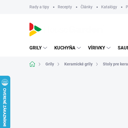
Prejsť
Rady a tipy
Recepty
Články
Katalógy
P
na
obsah
GRILY
KUCHYŇA
VÍRIVKY
SAU
Domov
Grily
Keramické grily
Stoly pre kera