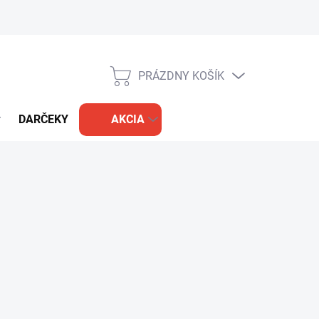
PRÁZDNY KOŠÍK
NÁKUPNÝ
KOŠÍK
DARČEKY
AKCIA