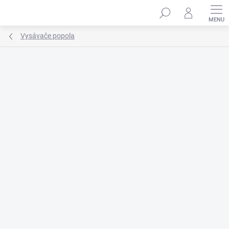
Prejsť
na
obsah
Vysávače popola