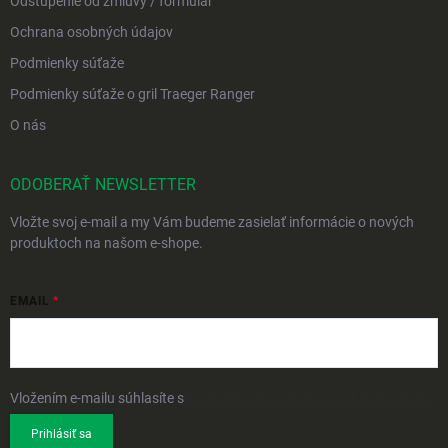
Odstúpenie od zmluvy / formulár
Ochrana osobných údajov
Podmienky súťaže
Podmienky súťaže o gril Traeger Ranger
O nás
ODOBERAŤ NEWSLETTER
Vložte svoj e-mail a my Vám budeme zasielať informácie o nových
produktoch na našom e-shope.
EMAIL
Vložením e-mailu súhlasíte s
podmienkami ochrany osobných údajov
Prihlásiť sa