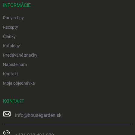
i
INFORMÁCIE
e
Rady a tipy
Recepty
Články
Katalógy
Predávané značky
Napíšte nám
Kontakt
Moja objednávka
KONTAKT
info
@
housegarden.sk