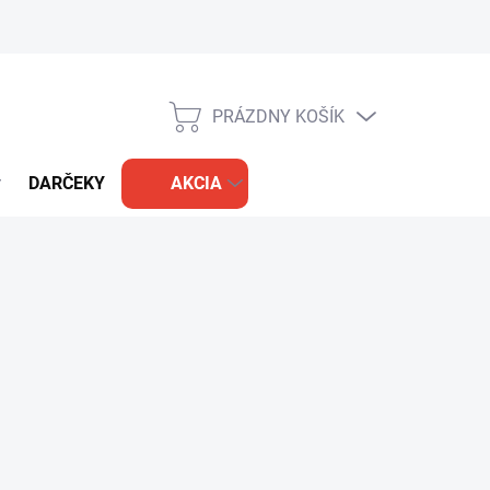
PRÁZDNY KOŠÍK
NÁKUPNÝ
KOŠÍK
DARČEKY
AKCIA