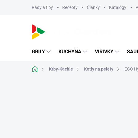
Prejsť
Rady a tipy
Recepty
Články
Katalógy
P
na
obsah
GRILY
KUCHYŇA
VÍRIVKY
SAU
Domov
Krby-Kachle
Kotly na pelety
EGO Hy