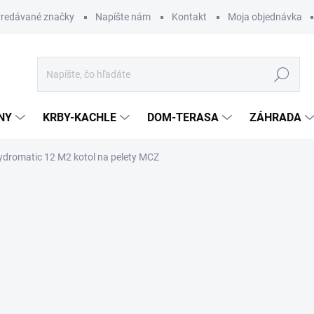
redávané značky
Napíšte nám
Kontakt
Moja objednávka
Hľadať
NY
KRBY-KACHLE
DOM-TERASA
ZÁHRADA
dromatic 12 M2 kotol na pelety MCZ