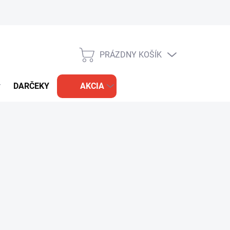
PRÁZDNY KOŠÍK
NÁKUPNÝ
KOŠÍK
DARČEKY
AKCIA