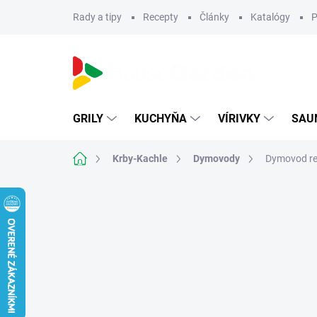
Prejsť
Rady a tipy
Recepty
Články
Katalógy
P
na
obsah
GRILY
KUCHYŇA
VÍRIVKY
SAU
Domov
Krby-Kachle
Dymovody
Dymovod re