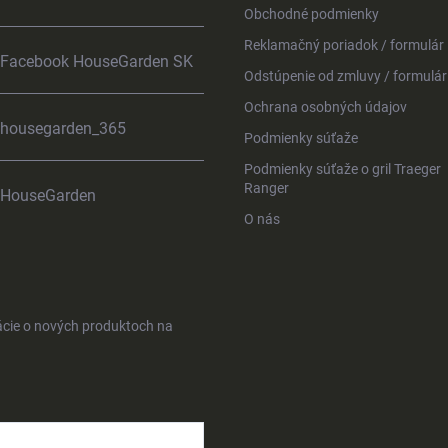
Obchodné podmienky
Reklamačný poriadok / formulár
Facebook HouseGarden SK
Odstúpenie od zmluvy / formulár
Ochrana osobných údajov
housegarden_365
Podmienky súťaže
Podmienky súťaže o gril Traeger
Ranger
HouseGarden
O nás
ácie o nových produktoch na