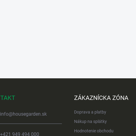
TAKT
ZÁKAZNÍCKA ZÓNA
Doprava a platby
info
@
housegarden.sk
Nákup na splátky
Hodnotenie obchodu
+421 949 494 000