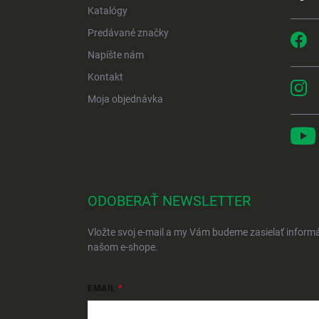
Katalógy
Predávané značky
Napíšte nám
Kontakt
Moja objednávka
ODOBERAŤ NEWSLETTER
Vložte svoj e-mail a my Vám budeme zasielať inform
našom e-shope.
EMAIL