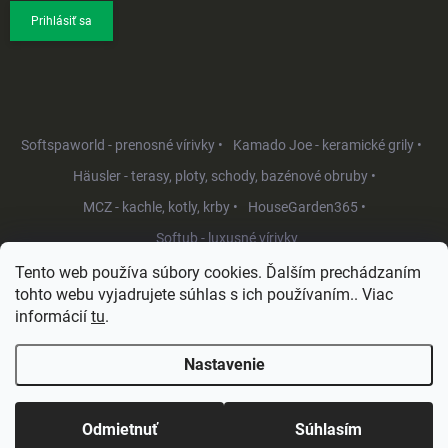
Prihlásiť sa
Softspaworld - prenosné vírivky •
Kamado Joe - keramické grily •
Häusler - terasy, ploty, schody, bazénové obruby •
MCZ - kachle, kotly, krby •
HouseGarden365 •
Softub - luxusné vírivky
Tento web používa súbory cookies. Ďalším prechádzaním
tohto webu vyjadrujete súhlas s ich používaním.. Viac
informácií
tu
.
Nastavenie
Copyright 2026
HouseGarden.sk
. Všetky práva vyhradené.
Upraviť
nastavenie cookies
Odmietnuť
Súhlasím