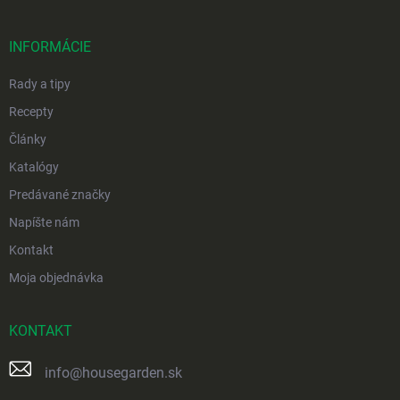
ä
t
i
INFORMÁCIE
e
Rady a tipy
Recepty
Články
Katalógy
Predávané značky
Napíšte nám
Kontakt
Moja objednávka
KONTAKT
info
@
housegarden.sk