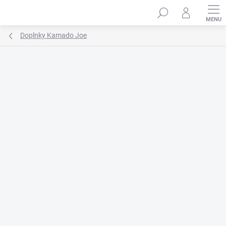
Prejsť
na
obsah
Doplnky Kamado Joe