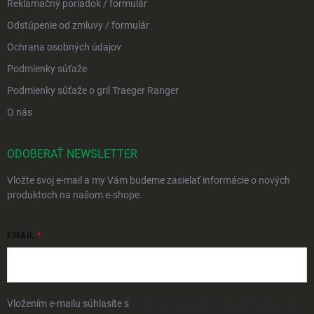
Reklamačný poriadok / formulár
Odstúpenie od zmluvy / formulár
Ochrana osobných údajov
Podmienky súťaže
Podmienky súťaže o gril Traeger Ranger
O nás
ODOBERAŤ NEWSLETTER
Vložte svoj e-mail a my Vám budeme zasielať informácie o nových
produktoch na našom e-shope.
EMAIL
Vložením e-mailu súhlasíte s
podmienkami ochrany osobných údajov