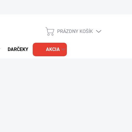
PRÁZDNY KOŠÍK
NÁKUPNÝ
KOŠÍK
DARČEKY
AKCIA