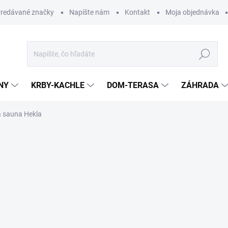
redávané značky
Napíšte nám
Kontakt
Moja objednávka
Hľadať
NY
KRBY-KACHLE
DOM-TERASA
ZÁHRADA
a sauna Hekla