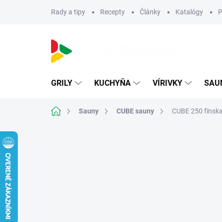
Prejsť
Rady a tipy
Recepty
Články
Katalógy
P
na
obsah
GRILY
KUCHYŇA
VÍRIVKY
SAU
Domov
Sauny
CUBE sauny
CUBE 250 fínsk