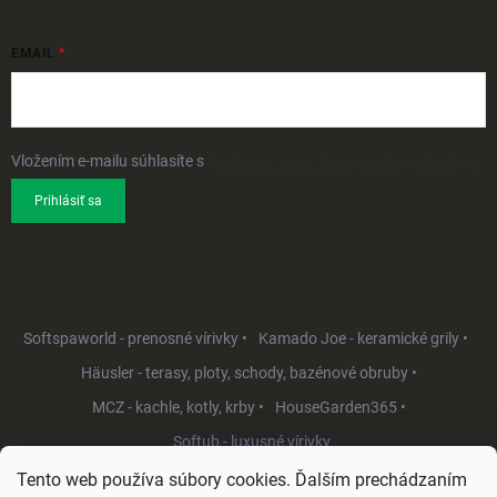
EMAIL
Vložením e-mailu súhlasíte s
podmienkami ochrany osobných údajov
Prihlásiť sa
Softspaworld - prenosné vírivky •
Kamado Joe - keramické grily •
Häusler - terasy, ploty, schody, bazénové obruby •
MCZ - kachle, kotly, krby •
HouseGarden365 •
Softub - luxusné vírivky
Tento web používa súbory cookies. Ďalším prechádzaním